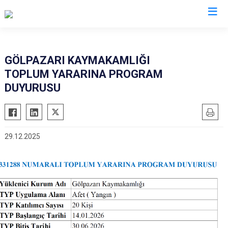
Bilecik
GÖLPAZARI KAYMAKAMLIĞI
TOPLUM YARARINA PROGRAM
Bozüyük
DUYURUSU
Gölpazarı
İnhisar
Osmaneli
29.12.2025
Pazaryeri
Söğüt
Yenipazar