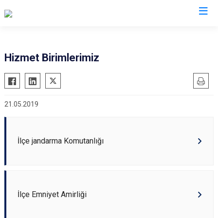
Bilecik
Hizmet Birimlerimiz
Bozüyük
Gölpazarı
21.05.2019
İnhisar
Osmaneli
Pazaryeri
İlçe jandarma Komutanlığı
Söğüt
Yenipazar
İlçe Emniyet Amirliği