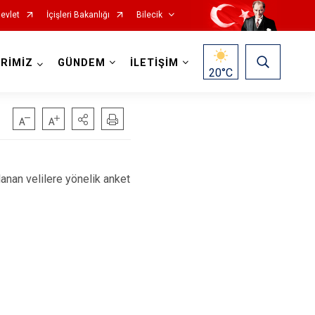
evlet
İçişleri Bakanlığı
Bilecik
RİMİZ
GÜNDEM
İLETİŞİM
20
°C
anan velilere yönelik anket