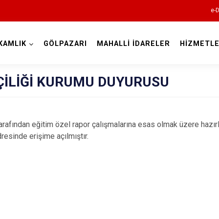
e-D
KAMLIK
GÖLPAZARI
MAHALLİ İDARELER
HİZMETLE
Bilecik
İLİĞİ KURUMU DUYURUSU
rafından eğitim özel rapor çalışmalarına esas olmak üzere hazırl
resinde erişime açılmıştır.
Bozüyük
Gölpazarı
İnhisar
Osmaneli