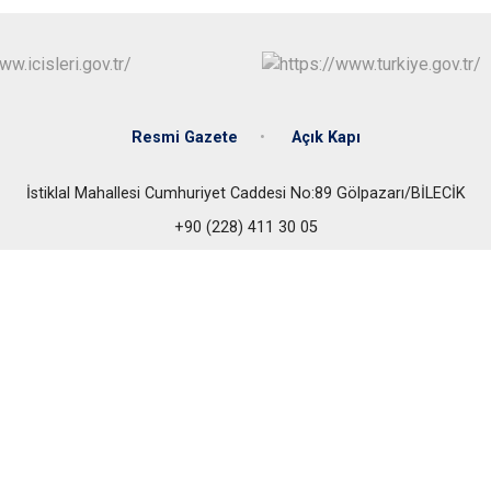
Pazaryeri
Söğüt
Yenipazar
Resmi Gazete
Açık Kapı
İstiklal Mahallesi Cumhuriyet Caddesi No:89 Gölpazarı/BİLECİK
+90 (228) 411 30 05