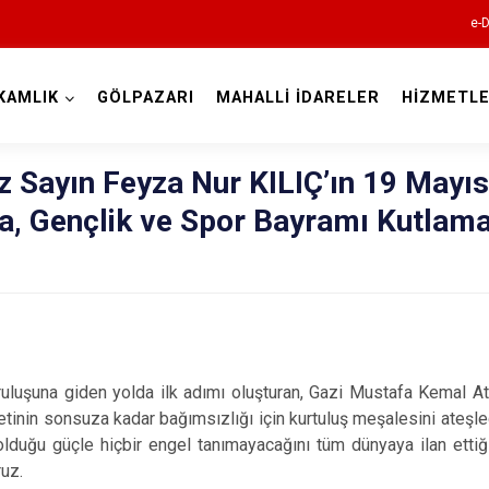
e-D
KAMLIK
GÖLPAZARI
MAHALLİ İDARELER
HİZMETLE
Bilecik
Sayın Feyza Nur KILIÇ’ın 19 Mayıs
a, Gençlik ve Spor Bayramı Kutlam
Bozüyük
Gölpazarı
uruluşuna giden yolda ilk adımı oluşturan, Gazi Mustafa Kemal A
İnhisar
tinin sonsuza kadar bağımsızlığı için kurtuluş meşalesini ateşledi
lduğu güçle hiçbir engel tanımayacağını tüm dünyaya ilan ettiğ
Osmaneli
ruz.