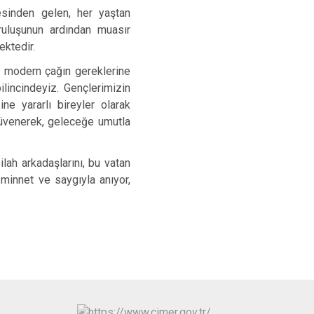
esinden gelen, her yaştan
uruluşunun ardından muasır
ektedir.
n, modern çağın gereklerine
ilincindeyiz. Gençlerimizin
ne yararlı bireyler olarak
güvenerek, geleceğe umutla
lah arkadaşlarını, bu vatan
 minnet ve saygıyla anıyor,