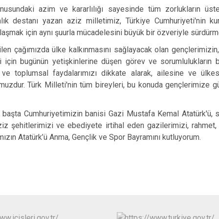
Pazaryeri
nusundaki azim ve kararlılığı sayesinde tüm zorlukların üst
Söğüt
lık destanı yazan aziz milletimiz, Türkiye Cumhuriyeti'nin k
aşmak için aynı şuurla mücadelesini büyük bir özveriyle sürdürm
Yenipazar
irilen çağımızda ülke kalkınmasını sağlayacak olan gençlerimizi
i için bugünün yetişkinlerine düşen görev ve sorumlulukların b
e toplumsal faydalarımızı dikkate alarak, ailesine ve ülkesi
muzdur. Türk Milleti'nin tüm bireyleri, bu konuda gençlerimize 
başta Cumhuriyetimizin banisi Gazi Mustafa Kemal Atatürk'ü, si
ziz şehitlerimizi ve ebediyete irtihal eden gazilerimizi, rahmet,
mızın Atatürk’ü Anma, Gençlik ve Spor Bayramını kutluyorum.