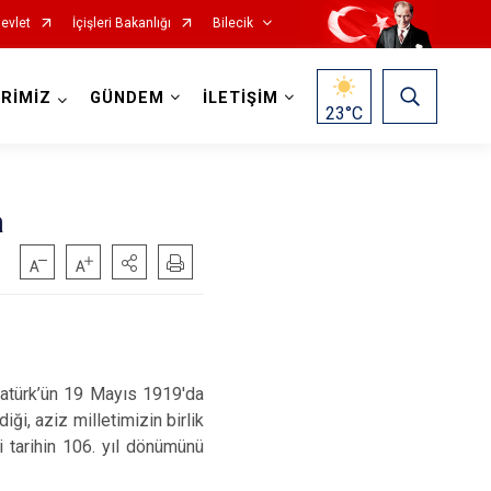
evlet
İçişleri Bakanlığı
Bilecik
RİMİZ
GÜNDEM
İLETİŞİM
23
°C
a
tatürk’ün 19 Mayıs 1919'da
ği, aziz milletimizin birlik
i tarihin 106. yıl dönümünü