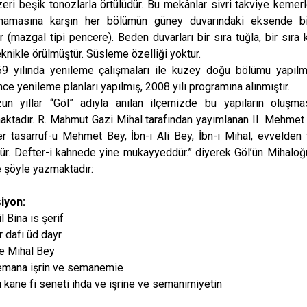
Pazaryeri
eri beşik tonozlarla örtülüdür. Bu mekânlar sivri takviye kemerl
lmamasına karşın her bölümün güney duvarındaki eksende bi
Söğüt
r (mazgal tipi pencere). Beden duvarları bir sıra tuğla, bir sıra 
Yenipazar
eknikle örülmüştür. Süsleme özelliği yoktur.
nda yenileme çalışmaları ile kuzey doğu bölümü yapılmış f
ce yenileme planları yapılmış, 2008 yılı programına alınmıştır.
ar “Göl” adıyla anılan ilçemizde bu yapıların oluşması 
ktadır. R. Mahmut Gazi Mihal tarafından yayımlanan II. Mehmet 
er tasarruf-u Mehmet Bey, İbn-i Ali Bey, İbn-i Mihal, evvelden 
. Defter-i kahnede yine mukayyeddür.” diyerek Göl’ün Mihaloğull
e şöyle yazmaktadır:
siyon:
l Bina is şerif
r dafı üd dayr
re Mihal Bey
semana işrin ve semanemie
 kane fi seneti ihda ve işrine ve semanimiyetin