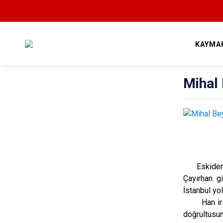
KAYMA
Mihal
Eskiden ker
Çayırhan g
İstanbul yo
Han iri taş
doğrultusun