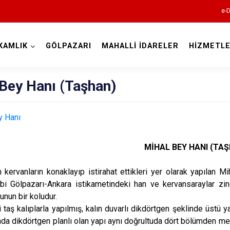
e-D
KAMLIK
GÖLPAZARI
MAHALLİ İDARELER
HİZMETLE
Bilecik
 Bey Hanı (Taşhan)
MİHAL BEY HANI (TA
Bozüyük
vanların konaklayıp istirahat ettikleri yer olarak yapılan Mih
Gölpazarı
ibi Gölpazarı-Ankara istikametindeki han ve kervansaraylar zi
İnhisar
lunun bir koludur.
 kalıplarla yapılmış, kalın duvarlı dikdörtgen şeklinde üstü yar
Osmaneli
da dikdörtgen planlı olan yapı aynı doğrultuda dört bölümden meyd