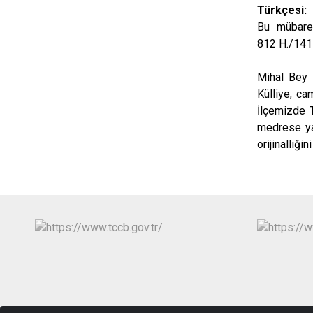
Türkçesi:
Bu mübarek
812 H./1415
Mihal Bey 
Külliye; ca
İlçemizde 
medrese yan
orijinalliği