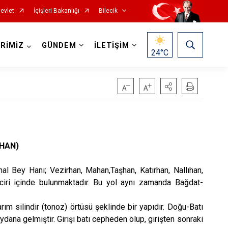
evlet
İçişleri Bakanlığı
Bilecik
RİMİZ
GÜNDEM
İLETİŞİM
24
°C
ŞHAN)
al Bey Hanı; Vezirhan, Mahan,Taşhan, Katırhan, Nallıhan,
nciri içinde bulunmaktadır. Bu yol aynı zamanda Bağdat-
ım silindir (tonoz) örtüsü şeklinde bir yapıdır. Doğu-Batı
ana gelmiştir. Girişi batı cepheden olup, girişten sonraki