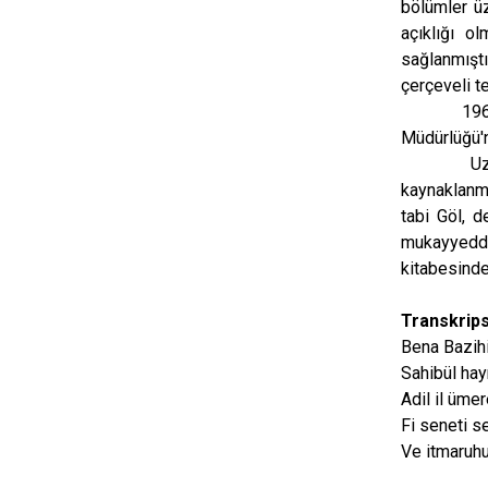
bölümler üz
açıklığı o
sağlanmıştı
çerçeveli t
1969 yılı
Müdürlüğü'n
Uzun yıll
kaynaklanma
tabi Göl, d
mukayyeddür
kitabesind
Transkrip
Bena Bazihi
Sahibül hay
Adil il üme
Fi seneti 
Ve itmaruhu