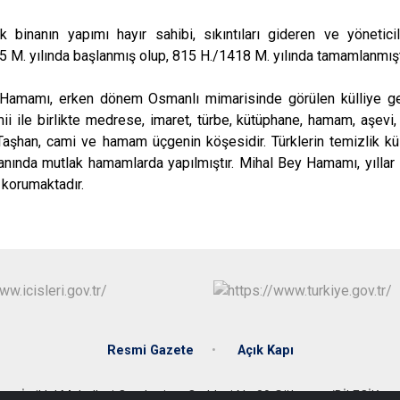
 binanın yapımı hayır sahibi, sıkıntıları gideren ve yöneticil
 M. yılında başlanmış olup, 815 H./1418 M. yılında tamamlanmışt
Hamamı, erken dönem Osmanlı mimarisinde görülen külliye gel
mii ile birlikte medrese, imaret, türbe, kütüphane, hamam, aşevi,
Taşhan, cami ve hamam üçgenin köşesidir. Türklerin temizlik k
ında mutlak hamamlarda yapılmıştır. Mihal Bey Hamamı, yıllar i
ni korumaktadır.
Resmi Gazete
Açık Kapı
İstiklal Mahallesi Cumhuriyet Caddesi No:89 Gölpazarı/BİLECİK