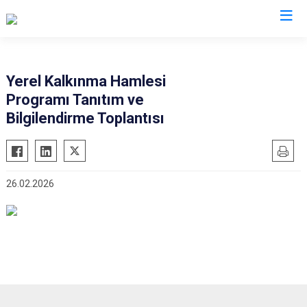
Bilecik
Yerel Kalkınma Hamlesi
Programı Tanıtım ve
Bozüyük
Bilgilendirme Toplantısı
Gölpazarı
İnhisar
Osmaneli
26.02.2026
Pazaryeri
Söğüt
Yenipazar